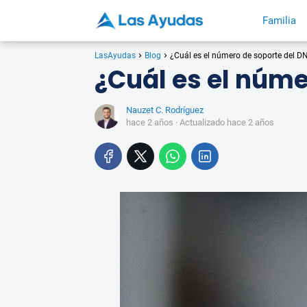
Familia
LasAyudas
Blog
¿Cuál es el número de soporte del DN
¿Cuál es el núme
Nauzet C. Rodríguez
hace 2 años
· Actualizado hace 2 años